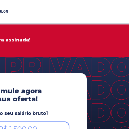
BLOG
ra assinada!
imule agora
sua oferta!
o seu salário bruto?