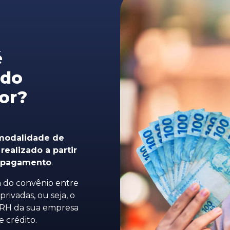
é
 do
or?
modalidade de
ealizado a partir
e pagamento
.
a do convênio entre
privadas, ou seja, o
o RH da sua empresa
e crédito.