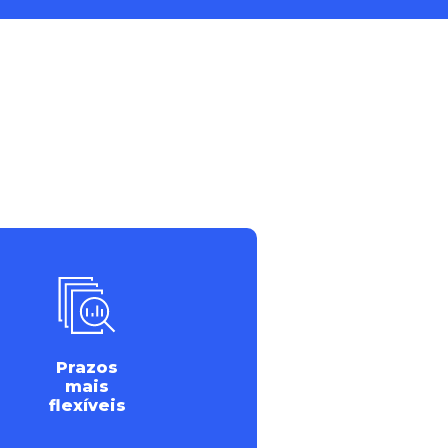
Prazos
mais
flexíveis