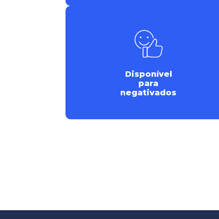
Disponível
para
negativados