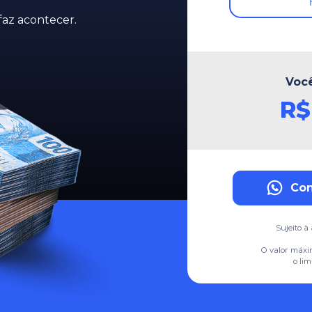
az acontecer.
Você
R
Con
Sujeito à 
O valor máxi
o lim