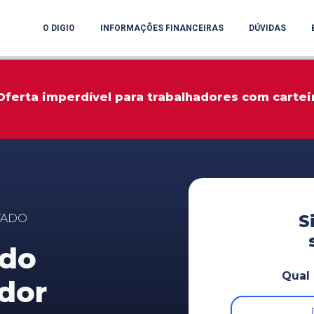
O DIGIO
INFORMAÇÕES FINANCEIRAS
DÚVIDAS
Oferta imperdível para trabalhadores com cartei
S
VADO
 do
Qual 
dor