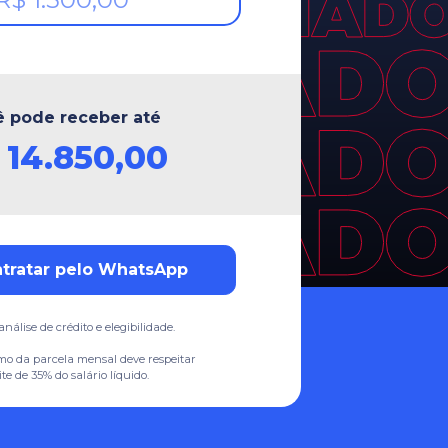
 pode receber até
$
14.850,00
tratar pelo WhatsApp
análise de crédito e elegibilidade.
mo da parcela mensal deve respeitar
ite de 35% do salário líquido.